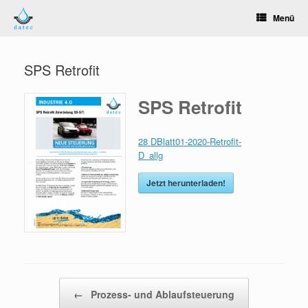
Zum
Menü
Inhalt
springen
SPS Retrofit
SPS Retrofit
28 DBlatt01-2020-Retrofit-
D_allg
Jetzt herunterladen!
Beitragsnavigation
←
Prozess- und Ablaufsteuerung