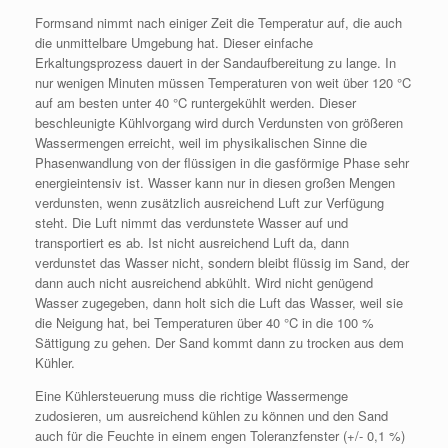
Formsand nimmt nach einiger Zeit die Temperatur auf, die auch
die unmittelbare Umgebung hat. Dieser einfache
Erkaltungsprozess dauert in der Sandaufbereitung zu lange. In
nur wenigen Minuten müssen Temperaturen von weit über 120 °C
auf am besten unter 40 °C runtergekühlt werden. Dieser
beschleunigte Kühlvorgang wird durch Verdunsten von größeren
Wassermengen erreicht, weil im physikalischen Sinne die
Phasenwandlung von der flüssigen in die gasförmige Phase sehr
energieintensiv ist. Wasser kann nur in diesen großen Mengen
verdunsten, wenn zusätzlich ausreichend Luft zur Verfügung
steht. Die Luft nimmt das verdunstete Wasser auf und
transportiert es ab. Ist nicht ausreichend Luft da, dann
verdunstet das Wasser nicht, sondern bleibt flüssig im Sand, der
dann auch nicht ausreichend abkühlt. Wird nicht genügend
Wasser zugegeben, dann holt sich die Luft das Wasser, weil sie
die Neigung hat, bei Temperaturen über 40 °C in die 100 %
Sättigung zu gehen. Der Sand kommt dann zu trocken aus dem
Kühler.
Eine Kühlersteuerung muss die richtige Wassermenge
zudosieren, um ausreichend kühlen zu können und den Sand
auch für die Feuchte in einem engen Toleranzfenster (+/- 0,1 %)