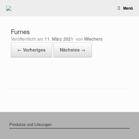
Zum
Menü
Inhalt
springen
Furnes
Veröffentlicht am
11. März 2021
von
Wiechers
← Vorheriges
Nächstes →
Produkte und Lösungen