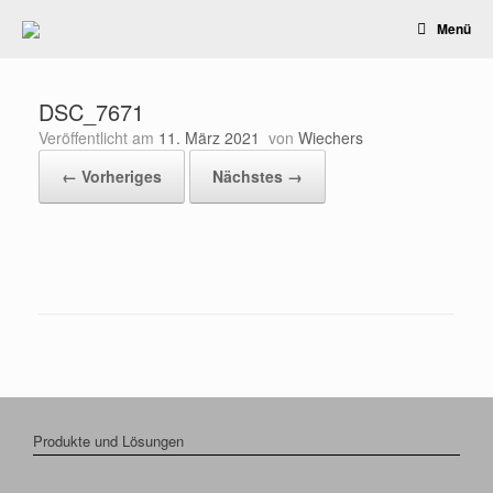
Zum
Menü
Inhalt
springen
DSC_7671
Veröffentlicht am
11. März 2021
von
Wiechers
← Vorheriges
Nächstes →
Produkte und Lösungen