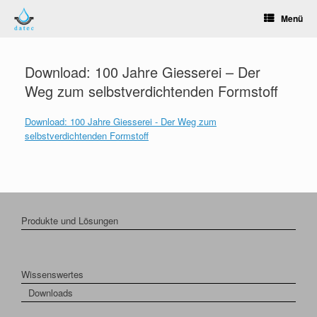
Zum
Menü
Inhalt
springen
Download: 100 Jahre Giesserei – Der
Weg zum selbstverdichtenden Formstoff
Download: 100 Jahre Giesserei - Der Weg zum
selbstverdichtenden Formstoff
Produkte und Lösungen
Wissenswertes
Downloads