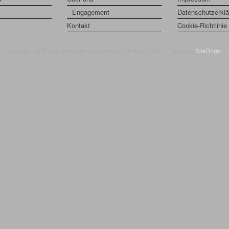
Engagement
Datenschutzerklä
Kontakt
Cookie-Richtlinie
Copyright by Dosier- und Automationstechnik GmbH © 2021
Theme by
SiteOrigin