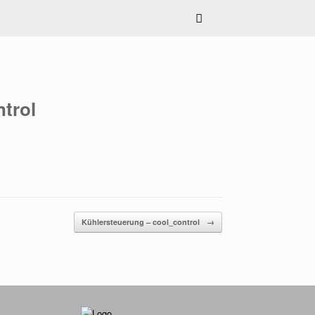
trol
Kühlersteuerung – cool_control
→