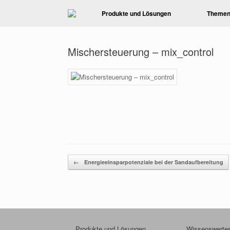
Zum
Produkte und Lösungen
Theme
Inhalt
springen
Mischersteuerung – mix_control
Beitragsnavigation
←
Energieeinsparpotenziale bei der Sandaufbereitung
Produkte und Lösungen
Wissenswerte