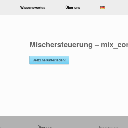
n
Wissenswertes
Über uns
Mischersteuerung – mix_con
Jetzt herunterladen!
s
Über uns
Impressum