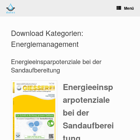
Zum
Menü
Inhalt
springen
Download Kategorien:
Energiemanagement
Energieeinsparpotenziale bei der
Sandaufbereitung
Energieeinsp
arpotenziale
bei der
Sandaufberei
tung